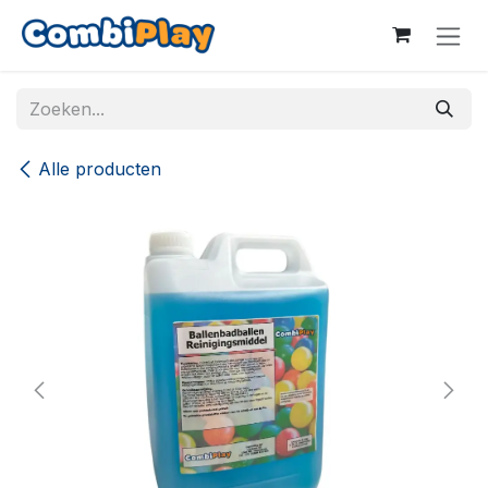
Overslaan naar inhoud
Alle producten